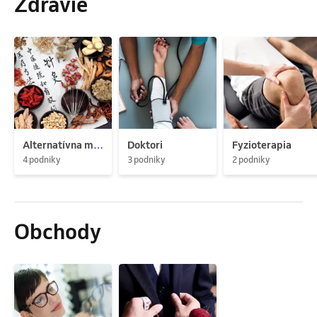
Zdravie
Alternatívna medicína
Doktori
Fyzioterapia
4 podniky
3 podniky
2 podniky
Obchody