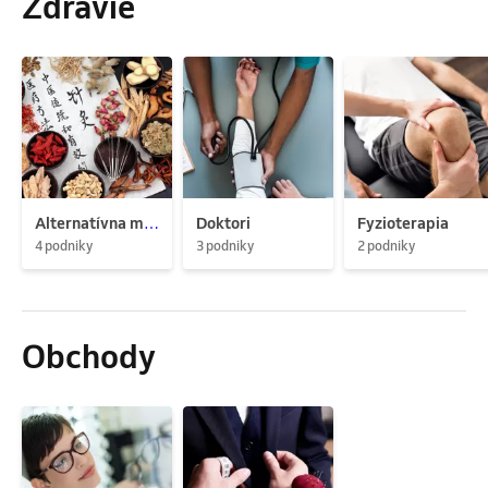
Zdravie
Alternatívna medicína
Doktori
Fyzioterapia
4 podniky
3 podniky
2 podniky
Obchody