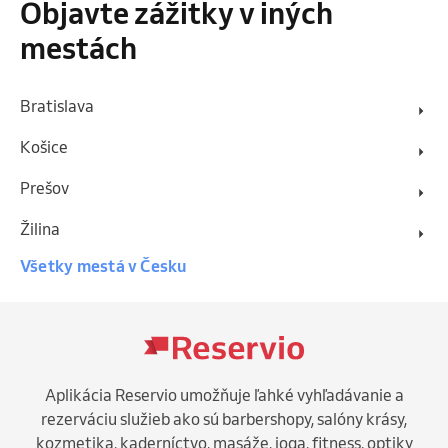
Objavte zážitky v iných
mestách
Bratislava
Košice
Prešov
Žilina
Všetky mestá v Česku
Aplikácia Reservio umožňuje ľahké vyhľadávanie a
rezerváciu služieb ako sú barbershopy, salóny krásy,
kozmetika, kaderníctvo, masáže, joga, fitness, optiky