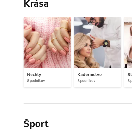
Krása
Nechty
Kaderníctvo
St
8 podnikov
8 podnikov
8 
Šport