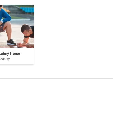
obný tréner
podniky