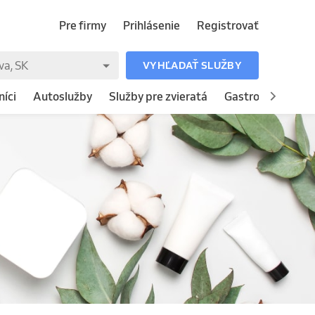
Pre firmy
Prihlásenie
Registrovať
VYHĽADAŤ SLUŽBY
íci
Autoslužby
Služby pre zvieratá
Gastronómia
H