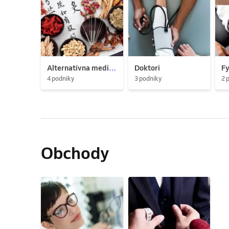
Alternatívna medicína
Doktori
Fy
4 podniky
3 podniky
2 
Obchody