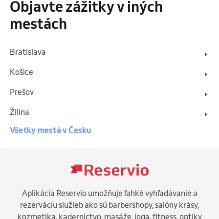
Objavte zážitky v iných
mestách
Bratislava
Košice
Prešov
Žilina
Všetky mestá v Česku
Aplikácia Reservio umožňuje ľahké vyhľadávanie a
rezerváciu služieb ako sú barbershopy, salóny krásy,
kozmetika, kaderníctvo, masáže, joga, fitness, optiky