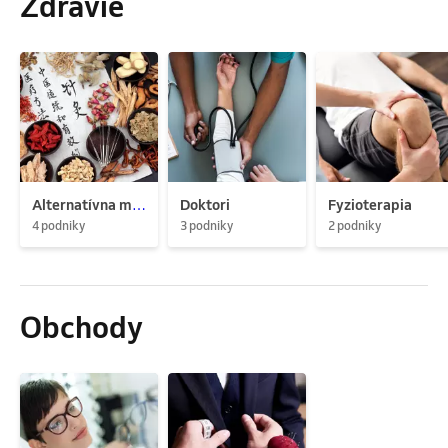
Zdravie
Alternatívna medicína
Doktori
Fyzioterapia
4 podniky
3 podniky
2 podniky
Obchody