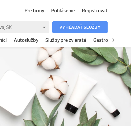
Pre firmy
Prihlásenie
Registrovať
VYHĽADAŤ SLUŽBY
íci
Autoslužby
Služby pre zvieratá
Gastronómia
H