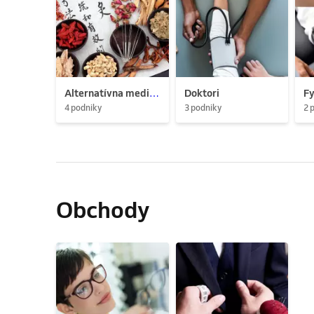
Alternatívna medicína
Doktori
Fy
4 podniky
3 podniky
2 
Obchody