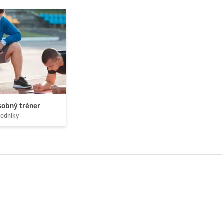
obný tréner
podniky