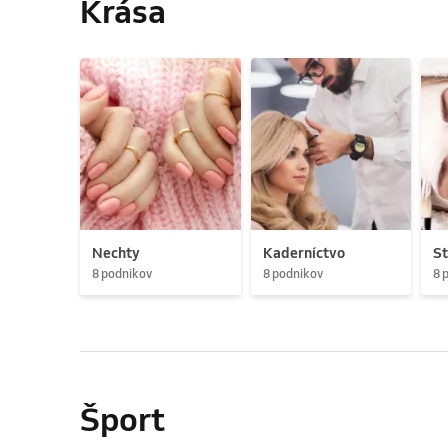
Krása
Nechty
Kaderníctvo
St
8 podnikov
8 podnikov
8 
Šport