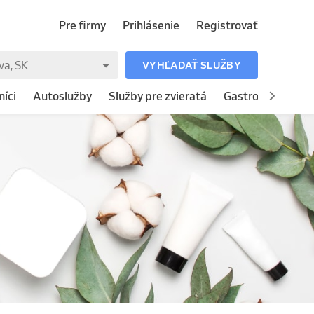
Pre firmy
Prihlásenie
Registrovať
VYHĽADAŤ SLUŽBY
íci
Autoslužby
Služby pre zvieratá
Gastronómia
H