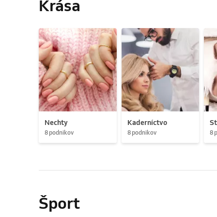
Krása
Nechty
Kaderníctvo
St
8 podnikov
8 podnikov
8 
Šport