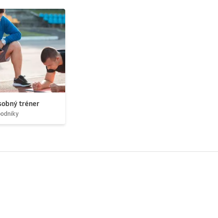
obný tréner
podniky