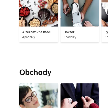
Alternatívna medicína
Doktori
Fy
4 podniky
3 podniky
2 
Obchody