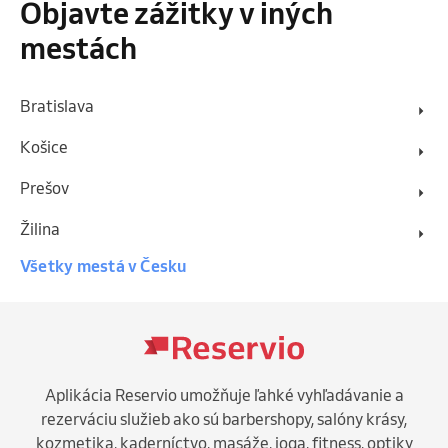
Objavte zážitky v iných
mestách
Bratislava
Košice
Prešov
Žilina
Všetky mestá v Česku
Aplikácia Reservio umožňuje ľahké vyhľadávanie a
rezerváciu služieb ako sú barbershopy, salóny krásy,
kozmetika, kaderníctvo, masáže, joga, fitness, optiky