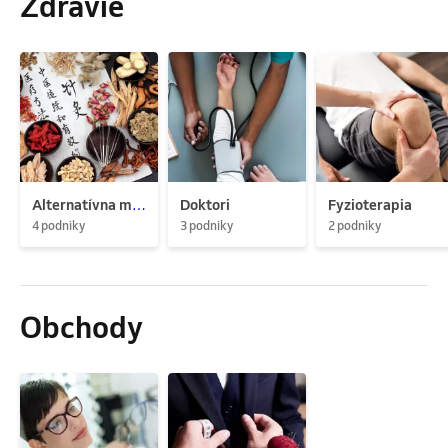
Zdravie
Alternatívna medicína
Doktori
Fyzioterapia
4 podniky
3 podniky
2 podniky
Obchody