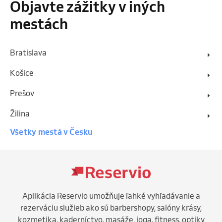
Objavte zážitky v iných
mestách
Bratislava
Košice
Prešov
Žilina
Všetky mestá v Česku
Aplikácia Reservio umožňuje ľahké vyhľadávanie a
rezerváciu služieb ako sú barbershopy, salóny krásy,
kozmetika, kaderníctvo, masáže, joga, fitness, optiky