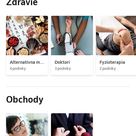
Zdravie
Alternatívna medicína
Doktori
Fyzioterapia
4 podniky
3 podniky
2 podniky
Obchody