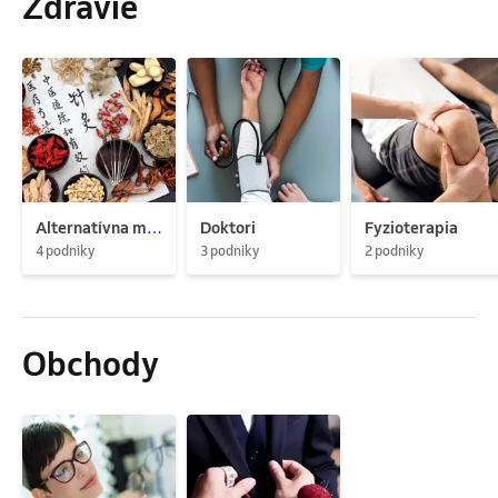
Zdravie
Alternatívna medicína
Doktori
Fyzioterapia
4 podniky
3 podniky
2 podniky
Obchody