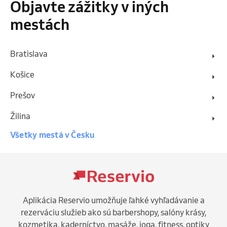
Objavte zážitky v iných
mestách
Bratislava
Košice
Prešov
Žilina
Všetky mestá v Česku
Aplikácia Reservio umožňuje ľahké vyhľadávanie a
rezerváciu služieb ako sú barbershopy, salóny krásy,
kozmetika, kaderníctvo, masáže, joga, fitness, optiky