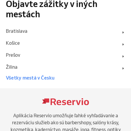
Objavte zážitky v iných
mestách
Bratislava
Košice
Prešov
Žilina
Všetky mestá v Česku
Aplikácia Reservio umožňuje ľahké vyhľadávanie a
rezerváciu služieb ako sú barbershopy, salóny krásy,
kozmetika, kaderníctvo, masáže, joga, fitness, optiky