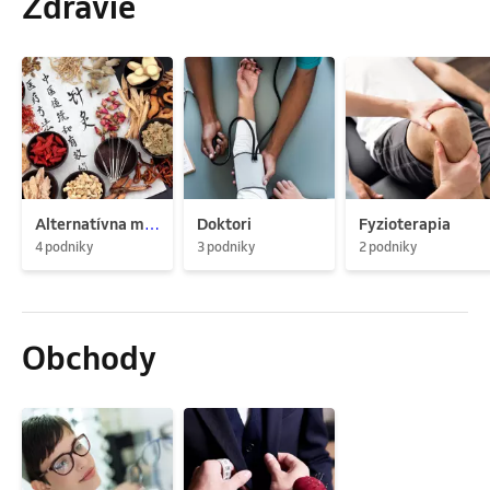
Zdravie
Alternatívna medicína
Doktori
Fyzioterapia
4 podniky
3 podniky
2 podniky
Obchody