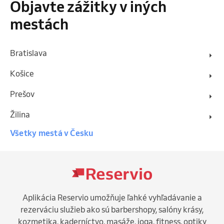
Objavte zážitky v iných
mestách
Bratislava
Košice
Prešov
Žilina
Všetky mestá v Česku
Aplikácia Reservio umožňuje ľahké vyhľadávanie a
rezerváciu služieb ako sú barbershopy, salóny krásy,
kozmetika, kaderníctvo, masáže, joga, fitness, optiky