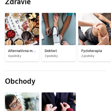
Zdravie
Alternatívna medicína
Doktori
Fyzioterapia
4 podniky
3 podniky
2 podniky
Obchody