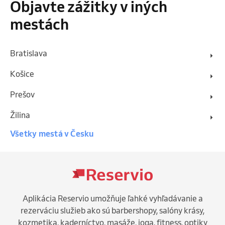
Objavte zážitky v iných
mestách
Bratislava
Košice
Prešov
Žilina
Všetky mestá v Česku
Aplikácia Reservio umožňuje ľahké vyhľadávanie a
rezerváciu služieb ako sú barbershopy, salóny krásy,
kozmetika, kaderníctvo, masáže, joga, fitness, optiky