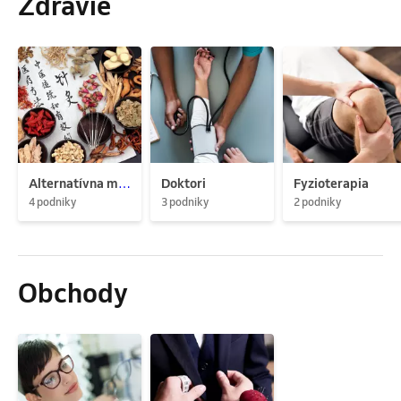
Zdravie
Alternatívna medicína
Doktori
Fyzioterapia
4 podniky
3 podniky
2 podniky
Obchody