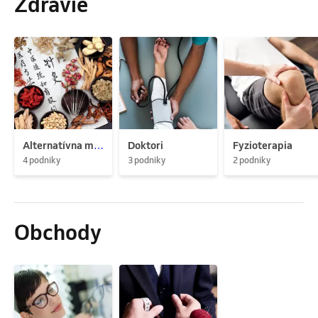
Zdravie
Alternatívna medicína
Doktori
Fyzioterapia
4 podniky
3 podniky
2 podniky
Obchody