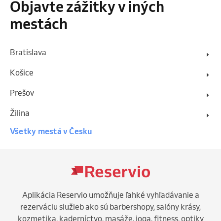
Objavte zážitky v iných
mestách
Bratislava
Košice
Prešov
Žilina
Všetky mestá v Česku
Aplikácia Reservio umožňuje ľahké vyhľadávanie a
rezerváciu služieb ako sú barbershopy, salóny krásy,
kozmetika, kaderníctvo, masáže, joga, fitness, optiky