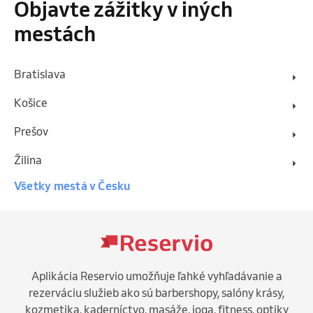
Objavte zážitky v iných
mestách
Bratislava
Košice
Prešov
Žilina
Všetky mestá v Česku
Aplikácia Reservio umožňuje ľahké vyhľadávanie a
rezerváciu služieb ako sú barbershopy, salóny krásy,
kozmetika, kaderníctvo, masáže, joga, fitness, optiky