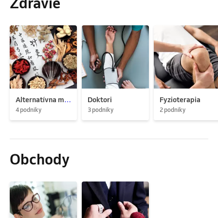
Zdravie
Alternatívna medicína
Doktori
Fyzioterapia
4 podniky
3 podniky
2 podniky
Obchody