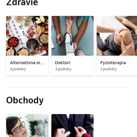
Zdravie
Alternatívna medicína
Doktori
Fyzioterapia
4 podniky
3 podniky
2 podniky
Obchody