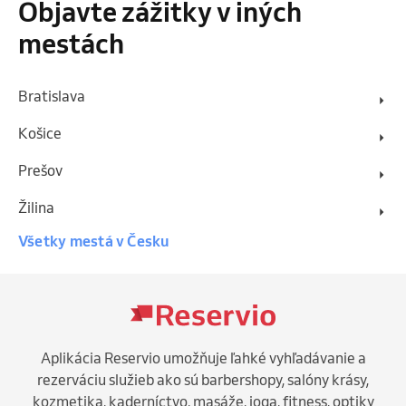
Objavte zážitky v iných
mestách
Bratislava
Košice
Prešov
Žilina
Všetky mestá v Česku
Aplikácia Reservio umožňuje ľahké vyhľadávanie a
rezerváciu služieb ako sú barbershopy, salóny krásy,
kozmetika, kaderníctvo, masáže, joga, fitness, optiky