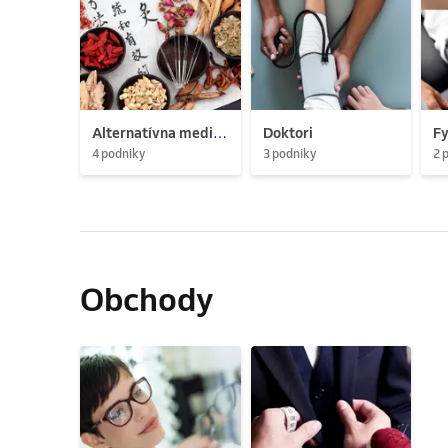
Alternatívna medicína
Doktori
Fy
4 podniky
3 podniky
2 
Obchody