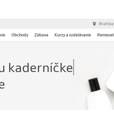
vie
Obchody
Zábava
Kurzy a vzdelávanie
Remeseln
a
e