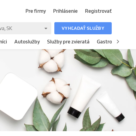
Pre firmy
Prihlásenie
Registrovať
VYHĽADAŤ SLUŽBY
íci
Autoslužby
Služby pre zvieratá
Gastronómia
H