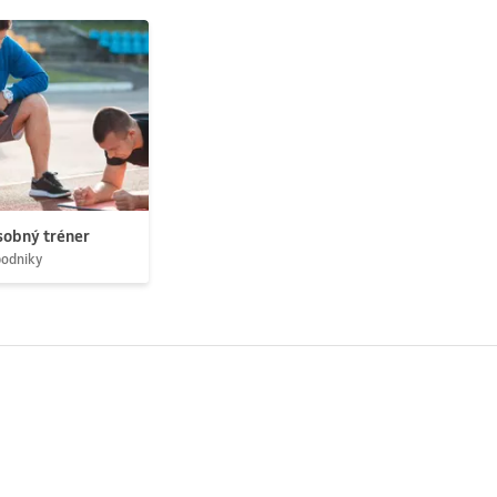
obný tréner
podniky