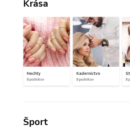
Krása
Nechty
Kaderníctvo
St
8 podnikov
8 podnikov
8 
Šport