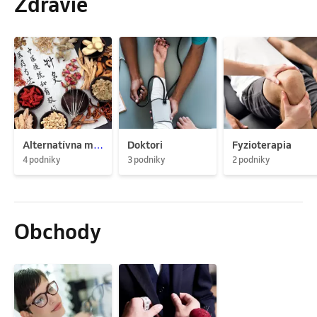
Zdravie
Alternatívna medicína
Doktori
Fyzioterapia
4 podniky
3 podniky
2 podniky
Obchody