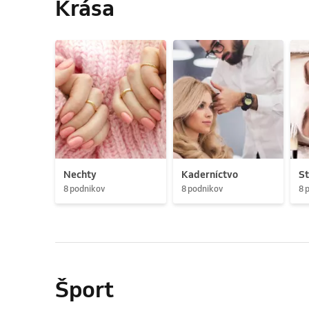
Krása
Nechty
Kaderníctvo
St
8 podnikov
8 podnikov
8 
Šport