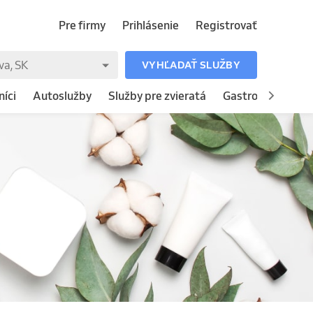
Pre firmy
Prihlásenie
Registrovať
VYHĽADAŤ SLUŽBY
íci
Autoslužby
Služby pre zvieratá
Gastronómia
H