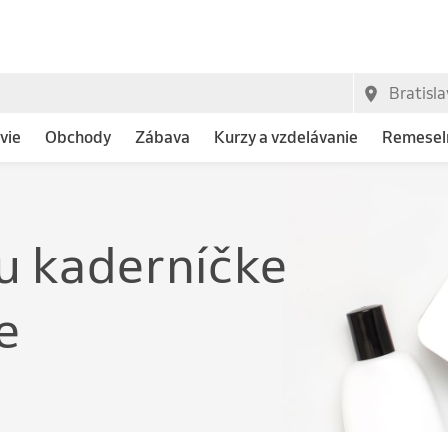
vie
Obchody
Zábava
Kurzy a vzdelávanie
Remeseln
u kaderníčke
e