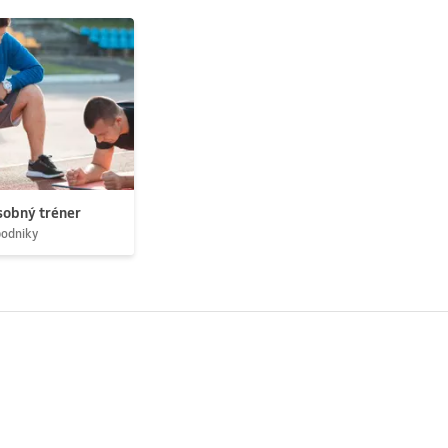
obný tréner
podniky