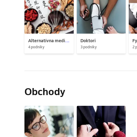
Alternatívna medicína
Doktori
Fy
4 podniky
3 podniky
2 
Obchody