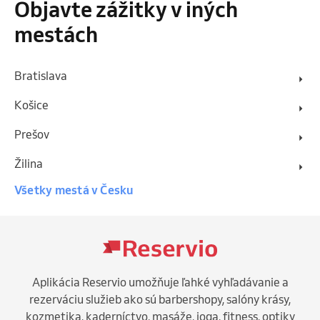
Objavte zážitky v iných
mestách
Bratislava
Košice
Prešov
Žilina
Všetky mestá v Česku
Aplikácia Reservio umožňuje ľahké vyhľadávanie a
rezerváciu služieb ako sú barbershopy, salóny krásy,
kozmetika, kaderníctvo, masáže, joga, fitness, optiky