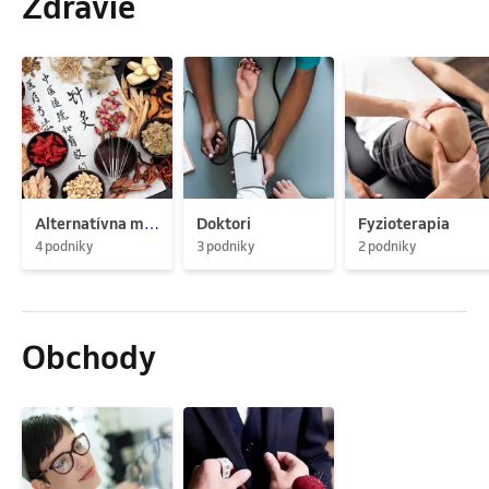
Zdravie
Alternatívna medicína
Doktori
Fyzioterapia
4 podniky
3 podniky
2 podniky
Obchody