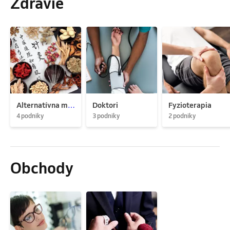
Zdravie
Alternatívna medicína
Doktori
Fyzioterapia
4 podniky
3 podniky
2 podniky
Obchody