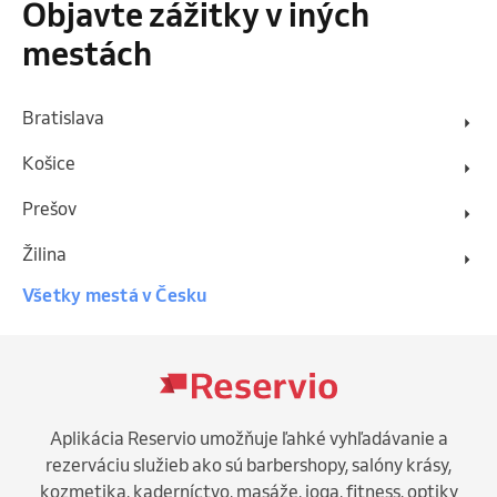
Objavte zážitky v iných
mestách
Bratislava
Košice
Prešov
Žilina
Všetky mestá v Česku
Aplikácia Reservio umožňuje ľahké vyhľadávanie a
rezerváciu služieb ako sú barbershopy, salóny krásy,
kozmetika, kaderníctvo, masáže, joga, fitness, optiky