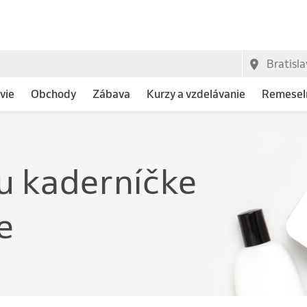
vie
Obchody
Zábava
Kurzy a vzdelávanie
Remeseln
u kaderníčke
e