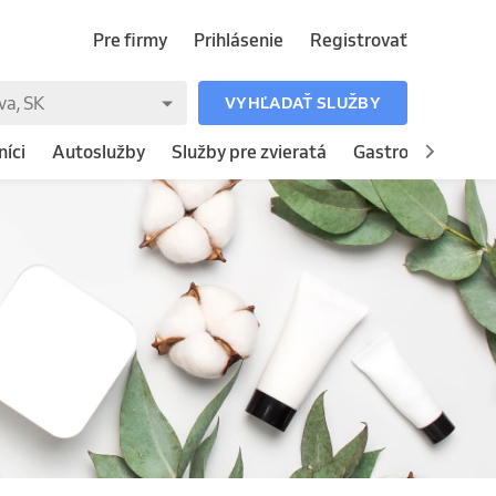
Pre firmy
Prihlásenie
Registrovať
VYHĽADAŤ SLUŽBY
íci
Autoslužby
Služby pre zvieratá
Gastronómia
H