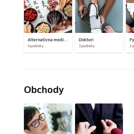
Alternatívna medicína
Doktori
Fy
4 podniky
3 podniky
2 
Obchody