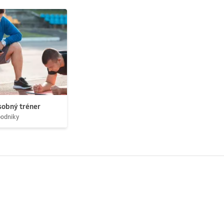
obný tréner
podniky