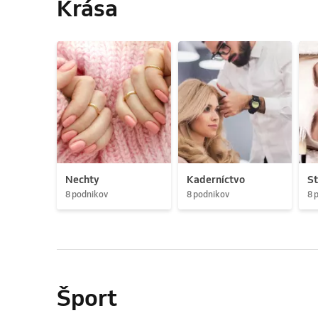
Krása
Nechty
Kaderníctvo
St
8 podnikov
8 podnikov
8 
Šport