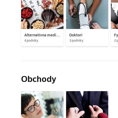
Alternatívna medicína
Doktori
Fy
4 podniky
3 podniky
2 
Obchody