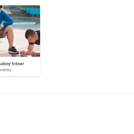
obný tréner
podniky