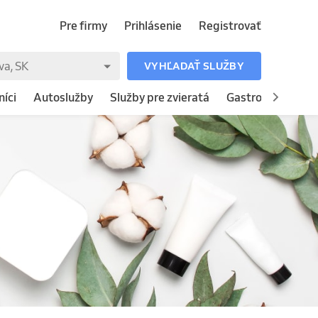
Pre firmy
Prihlásenie
Registrovať
VYHĽADAŤ SLUŽBY
íci
Autoslužby
Služby pre zvieratá
Gastronómia
H