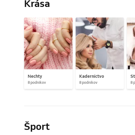
Krása
Nechty
Kaderníctvo
St
8 podnikov
8 podnikov
8 
Šport