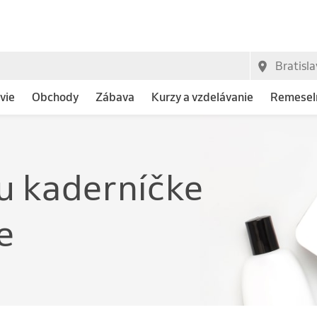
vie
Obchody
Zábava
Kurzy a vzdelávanie
Remeseln
u kaderníčke
e