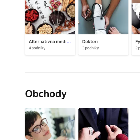
Alternatívna medicína
Doktori
Fy
4 podniky
3 podniky
2 
Obchody