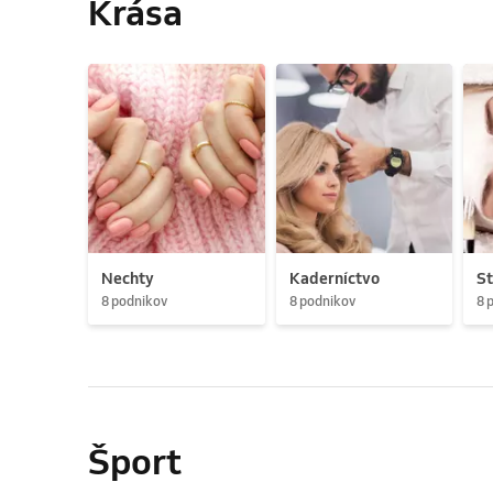
Krása
Nechty
Kaderníctvo
St
8 podnikov
8 podnikov
8 
Šport