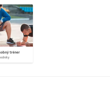
obný tréner
podniky