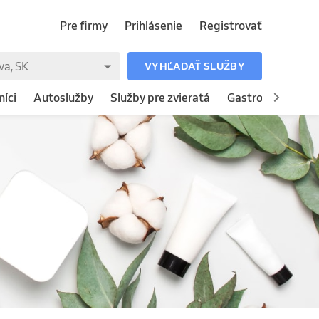
Pre firmy
Prihlásenie
Registrovať
VYHĽADAŤ SLUŽBY
íci
Autoslužby
Služby pre zvieratá
Gastronómia
H