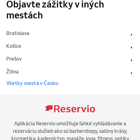
Objavte zážitky v iných
mestách
Bratislava
Košice
Prešov
Žilina
Všetky mestá v Česku
Aplikácia Reservio umožňuje ľahké vyhľadávanie a
rezerváciu služieb ako sú barbershopy, salóny krásy,
kozmetika, kaderníctvo, masáže, joga, fitness, optiky