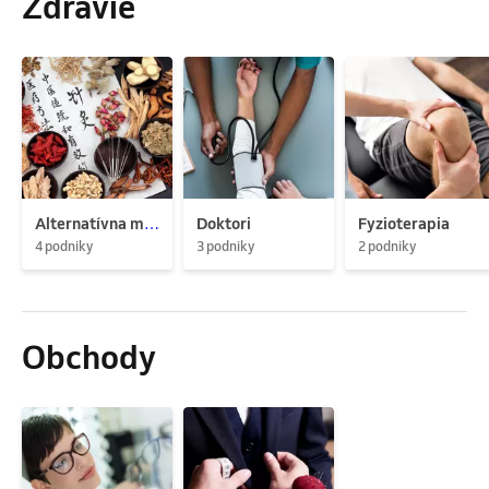
Zdravie
Alternatívna medicína
Doktori
Fyzioterapia
4 podniky
3 podniky
2 podniky
Obchody