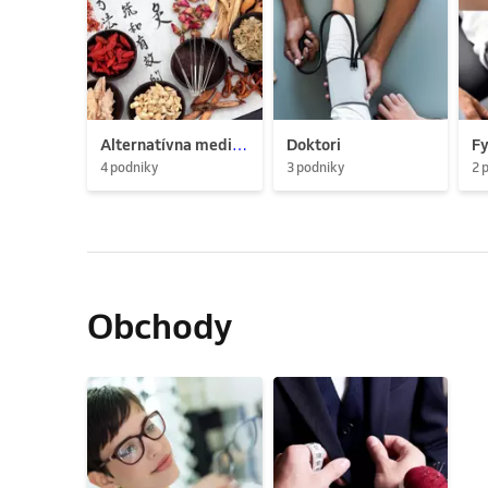
Alternatívna medicína
Doktori
Fy
4 podniky
3 podniky
2 
Obchody