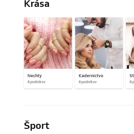
Krása
Nechty
Kaderníctvo
St
8 podnikov
8 podnikov
8 
Šport