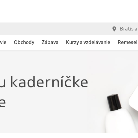
vie
Obchody
Zábava
Kurzy a vzdelávanie
Remeseln
u kaderníčke
e