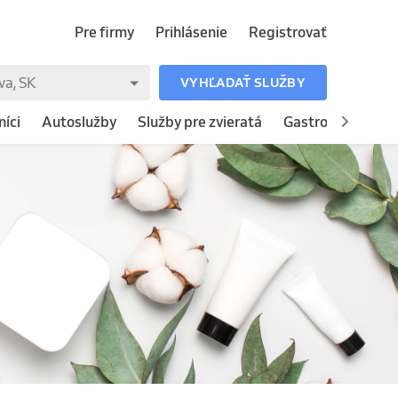
Pre firmy
Prihlásenie
Registrovať
VYHĽADAŤ SLUŽBY
íci
Autoslužby
Služby pre zvieratá
Gastronómia
H