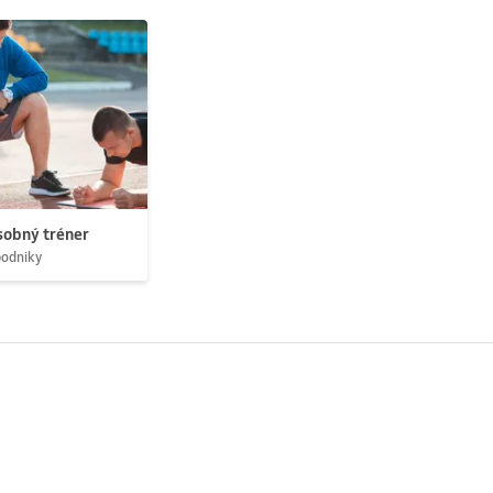
obný tréner
podniky