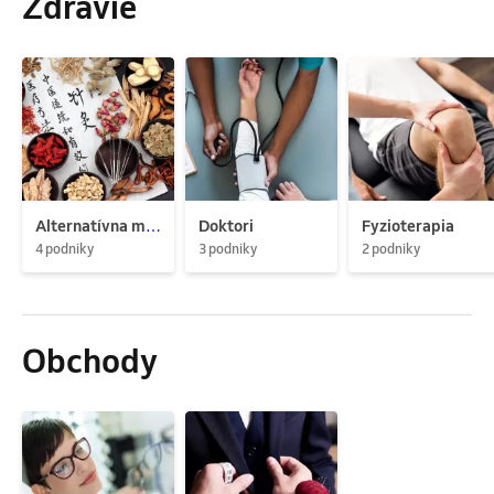
Zdravie
Alternatívna medicína
Doktori
Fyzioterapia
4 podniky
3 podniky
2 podniky
Obchody