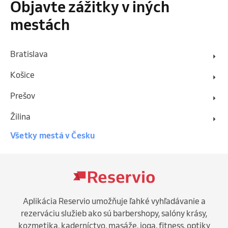
Objavte zážitky v iných
mestách
Bratislava
Košice
Prešov
Žilina
Všetky mestá v Česku
Aplikácia Reservio umožňuje ľahké vyhľadávanie a
rezerváciu služieb ako sú barbershopy, salóny krásy,
kozmetika, kaderníctvo, masáže, joga, fitness, optiky