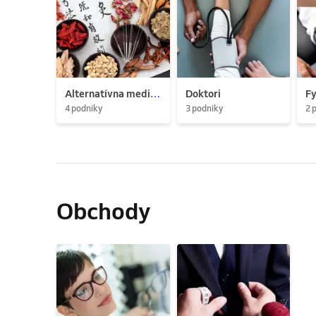
Alternatívna medicína
Doktori
Fy
4 podniky
3 podniky
2 
Obchody