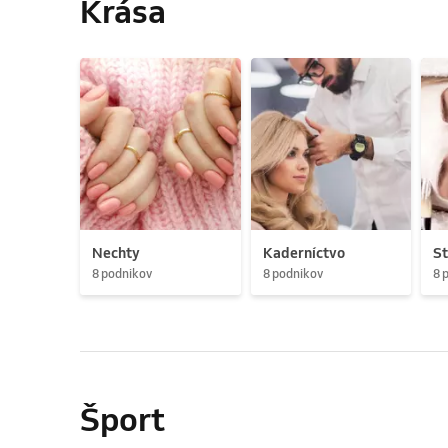
Krása
Nechty
Kaderníctvo
St
8 podnikov
8 podnikov
8 
Šport