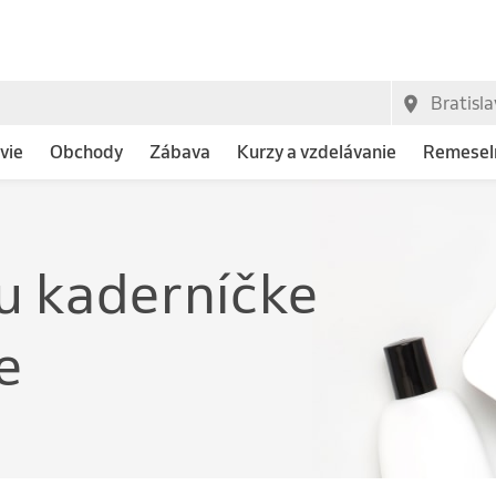
vie
Obchody
Zábava
Kurzy a vzdelávanie
Remeseln
u kaderníčke
e