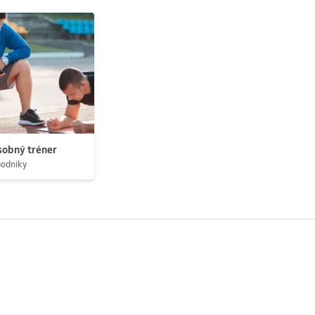
obný tréner
podniky