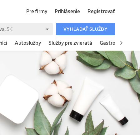
Pre firmy
Prihlásenie
Registrovať
VYHĽADAŤ SLUŽBY
íci
Autoslužby
Služby pre zvieratá
Gastronómia
H